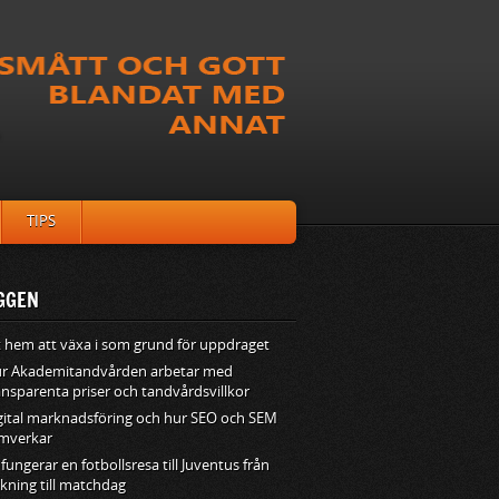
TIPS
GGEN
t hem att växa i som grund för uppdraget
r Akademitandvården arbetar med
ansparenta priser och tandvårdsvillkor
gital marknadsföring och hur SEO och SEM
mverkar
 fungerar en fotbollsresa till Juventus från
kning till matchdag