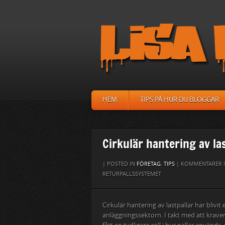
HEM
TIPS PÅ HUR DU BLOGGAR
Cirkulär hantering av la
| POSTED IN
FÖRETAG
,
TIPS
|
KOMMENTARER I
RETURPALLSSYSTEMET
Cirkulär hantering av lastpallar har blivi
anläggningssektorn. I takt med att kraven