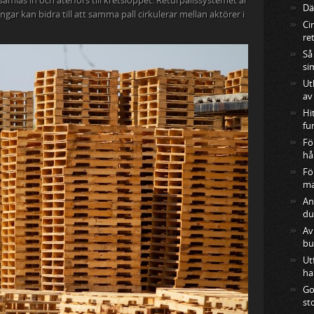
, samlas in och återförs till kretsloppet. Returpallssystemet är
Där
gar kan bidra till att samma pall cirkulerar mellan aktörer i
Ci
re
Så
si
Ut
av
Hi
fu
Fö
hå
Fö
ma
An
du
Av
bu
Ut
ha
Go
st