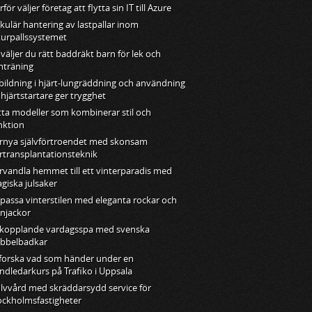
för väljer företag att flytta sin IT till Azure
rkulär hantering av lastpallar inom
turpallssystemet
 väljer du rätt baddräkt barn för lek och
mträning
bildning i hjärt-lungräddning och användning
 hjärtstartare ger trygghet
tta modeller som kombinerar stil och
nktion
rnya självförtroendet med skonsam
rtransplantationsteknik
rvandla hemmet till ett vinterparadis med
giska julsaker
passa vinterstilen med eleganta rockar och
njackor
kopplande vardagsspa med svenska
bbelbadkar
forska vad som händer under en
ndledarkurs på Trafiko i Uppsala
lvvård med skräddarsydd service för
ockholmsfastigheter