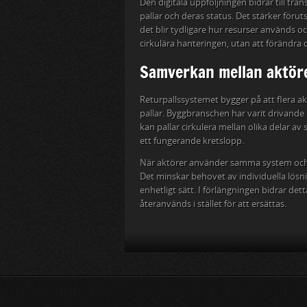
Den digitala uppföljningen bidrar till tr
pallar och deras status. Det stärker föru
det blir tydligare hur resurser används och
cirkulära hanteringen, utan att förändra
Samverkan mellan aktöre
Returpallssystemet bygger på att flera ak
pallar. Byggbranschen har varit drivande
kan pallar cirkulera mellan olika delar a
ett fungerande kretslopp.
När aktörer använder samma system och s
Det minskar behovet av individuella lösni
enhetligt sätt. I förlängningen bidrar dett
återanvänds i stället för att ersättas.