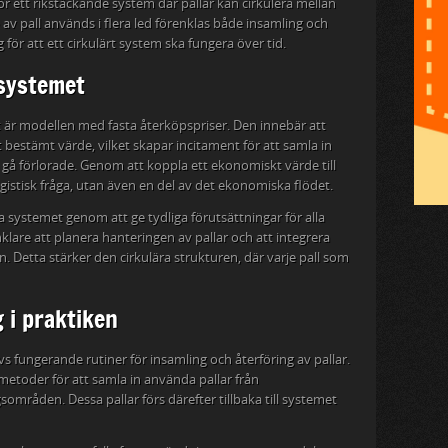
ör ett rikstäckande system där pallar kan cirkulera mellan
av pall används i flera led förenklas både insamling och
 för att ett cirkulärt system ska fungera över tid.
 systemet
 är modellen med fasta återköpspriser. Den innebär att
t bestämt värde, vilket skapar incitament för att samla in
m gå förlorade. Genom att koppla ett ekonomiskt värde till
logistisk fråga, utan även en del av det ekonomiska flödet.
ra systemet genom att ge tydliga förutsättningar för alla
enklare att planera hanteringen av pallar och att integrera
 Detta stärker den cirkulära strukturen, där varje pall som
 i praktiken
vs fungerande rutiner för insamling och återföring av pallar.
etoder för att samla in använda pallar från
mråden. Dessa pallar förs därefter tillbaka till systemet