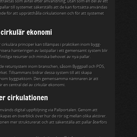
betraktas som avfall efter användning, utan som en del av ett
llar till systemet säkerställs att de kan fortsätta användas
nde för att upprätthålla cirkulationen och för att systemet
 cirkulär ekonomi
cirkulära principer kan tillämpas i praktiken inom bygg-
sera hanteringen av lastpallar i ett gemensamt system blir
fintliga resurser och minska behovet av nya pallar.
de retursystem inom branschen, såsom Byggpall och PÖS,
et. Tillsammans bidrar dessa system till att skapa
era inom byggsektorn. Den gemensamma nämnaren är att
är en central del av cirkulär ekonomi.
jer cirkulationen
används digital uppföljning via Pallportalen. Genom att
 skapas en överblick över hur de rör sig mellan olika aktörer.
ionen mer strukturerat och att säkerställa att pallar återförs