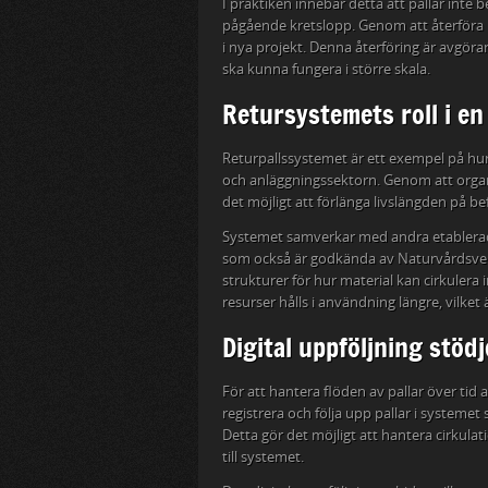
I praktiken innebär detta att pallar inte 
pågående kretslopp. Genom att återföra pa
i nya projekt. Denna återföring är avgöra
ska kunna fungera i större skala.
Retursystemets roll i en
Returpallssystemet är ett exempel på hur 
och anläggningssektorn. Genom att organi
det möjligt att förlänga livslängden på be
Systemet samverkar med andra etablera
som också är godkända av Naturvårdsverk
strukturer för hur material kan cirkul
resurser hålls i användning längre, vilket 
Digital uppföljning stöd
För att hantera flöden av pallar över tid 
registrera och följa upp pallar i systemet
Detta gör det möjligt att hantera cirkulat
till systemet.