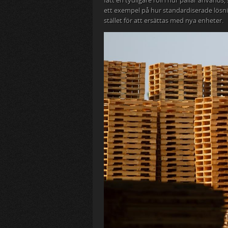
fått en tydligare roll i hur pallar används
ett exempel på hur standardiserade lösnin
stället för att ersättas med nya enheter.