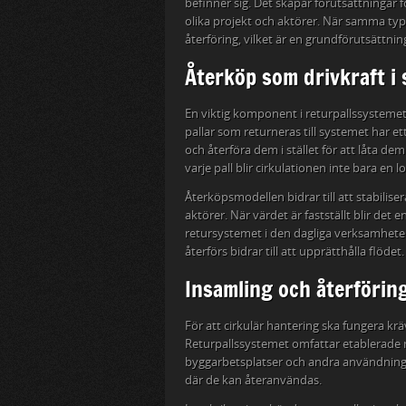
befinner sig. Det skapar förutsättningar f
olika projekt och aktörer. När samma typ 
återföring, vilket är en grundförutsättning
Återköp som drivkraft i
En viktig komponent i returpallssystemet
pallar som returneras till systemet har et
och återföra dem i stället för att låta de
varje pall blir cirkulationen inte bara en 
Återköpsmodellen bidrar till att stabilise
aktörer. När värdet är fastställt blir det 
retursystemet i den dagliga verksamheten.
återförs bidrar till att upprätthålla flödet.
Insamling och återföring
För att cirkulär hantering ska fungera krä
Returpallssystemet omfattar etablerade m
byggarbetsplatser och andra användningso
där de kan återanvändas.