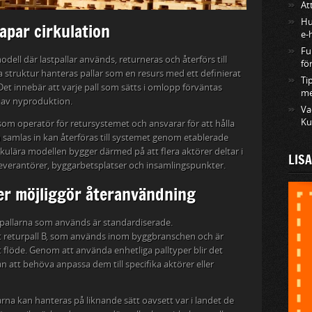
At
Hu
apar cirkulation
e-
Fu
dell där lastpallar används, returneras och återförs till
fö
a struktur hanteras pallar som en resurs med ett definierat
Ti
et innebär att varje pall som sätts i omlopp förväntas
me
t av nyproduktion.
Va
Ku
 som operatör för retursystemet och ansvarar för att hålla
m samlas in kan återföras till systemet genom etablerade
rkulära modellen bygger därmed på att flera aktörer deltar i
LIS
leverantörer, byggarbetsplatser och insamlingspunkter.
er möjliggör återanvändning
tt pallarna som används är standardiserade.
t returpall B, som används inom byggbranschen och är
 flöde. Genom att använda enhetliga palltyper blir det
tan att behöva anpassa dem till specifika aktörer eller
rna kan hanteras på liknande sätt oavsett var i landet de