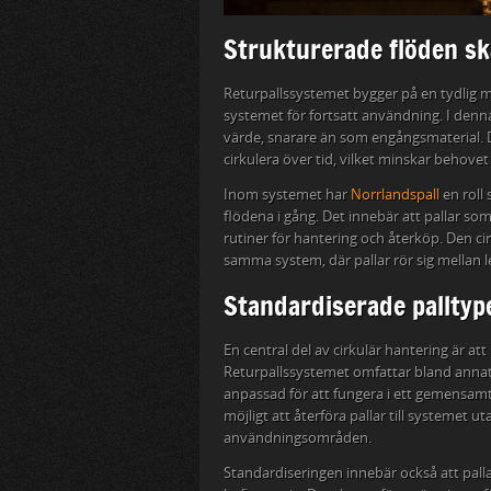
Strukturerade flöden sk
Returpallssystemet bygger på en tydlig mo
systemet för fortsatt användning. I denn
värde, snarare än som engångsmaterial. D
cirkulera över tid, vilket minskar behove
Inom systemet har
Norrlandspall
en roll
flödena i gång. Det innebär att pallar so
rutiner för hantering och återköp. Den ci
samma system, där pallar rör sig mellan 
Standardiserade palltyp
En central del av cirkulär hantering är a
Returpallssystemet omfattar bland anna
anpassad för att fungera i ett gemensamt
möjligt att återföra pallar till systemet u
användningsområden.
Standardiseringen innebär också att palla