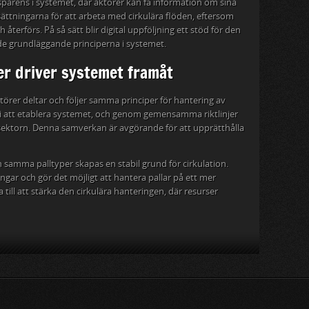
ansparens i systemet, där aktörer kan få information om sina
tsättningarna för att arbeta med cirkulära flöden, eftersom
 återförs. På så sätt blir digital uppföljning ett stöd för den
 de grundläggande principerna i systemet.
r driver systemet framåt
törer deltar och följer samma principer för hantering av
 i att etablera systemet, och genom gemensamma riktlinjer
v sektorn. Denna samverkan är avgörande för att upprätthålla
amma palltyper skapas en stabil grund för cirkulation.
ngar och gör det möjligt att hantera pallar på ett mer
a till att stärka den cirkulära hanteringen, där resurser