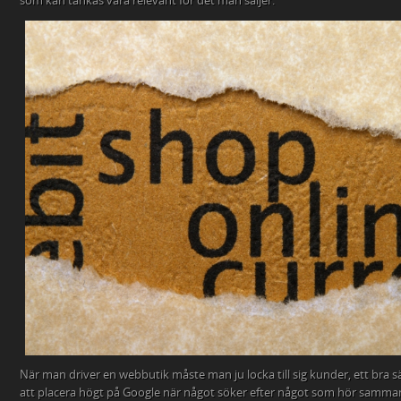
som kan tänkas vara relevant för det man säljer.
När man driver en webbutik måste man ju locka till sig kunder, ett bra s
att placera högt på Google när något söker efter något som hör samman