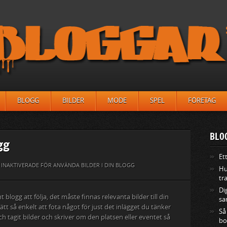
BLOGG
BILDER
MODE
SPEL
FÖRETAG
BLO
gg
Et
INAKTIVERADE
FÖR ANVÄNDA BILDER I DIN BLOGG
Hu
tr
Di
blogg att följa, det måste finnas relevanta bilder till din
sa
rätt så enkelt att fota något för just det inlägget du tänker
Så
 tagit bilder och skriver om den platsen eller eventet så
bo