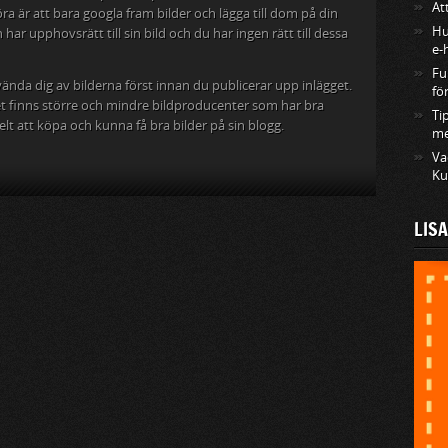
At
ra är att bara googla fram bilder och lägga till dom på din
Hu
har upphovsrätt till sin bild och du har ingen rätt till dessa
e-
Fu
ända dig av bilderna först innan du publicerar upp inlägget.
fö
det finns större och mindre bildproducenter som har bra
Ti
t att köpa och kunna få bra bilder på sin blogg.
me
Va
Ku
LIS