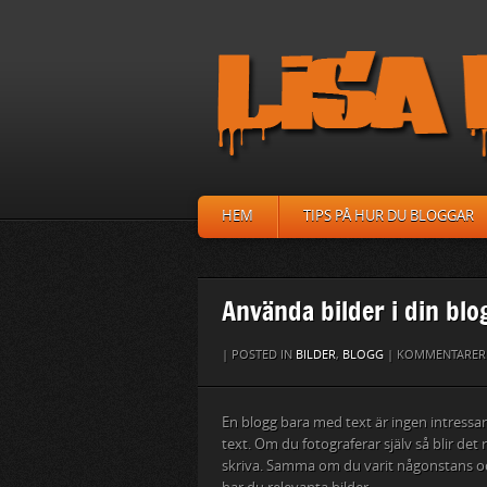
HEM
TIPS PÅ HUR DU BLOGGAR
Använda bilder i din blo
| POSTED IN
BILDER
,
BLOGG
|
KOMMENTARER 
En blogg bara med text är ingen intressant 
text. Om du fotograferar själv så blir det 
skriva. Samma om du varit någonstans och