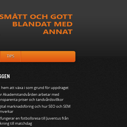
TIPS
GGEN
t hem att växa i som grund för uppdraget
r Akademitandvården arbetar med
ansparenta priser och tandvårdsvillkor
gital marknadsföring och hur SEO och SEM
mverkar
 fungerar en fotbollsresa till Juventus från
kning till matchdag