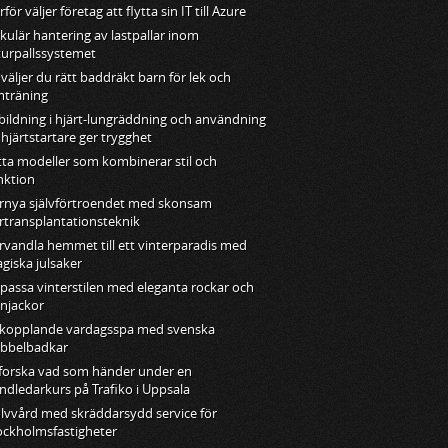
för väljer företag att flytta sin IT till Azure
rkulär hantering av lastpallar inom
turpallssystemet
 väljer du rätt baddräkt barn för lek och
mträning
bildning i hjärt-lungräddning och användning
 hjärtstartare ger trygghet
tta modeller som kombinerar stil och
nktion
rnya självförtroendet med skonsam
rtransplantationsteknik
rvandla hemmet till ett vinterparadis med
giska julsaker
passa vinterstilen med eleganta rockar och
njackor
kopplande vardagsspa med svenska
bbelbadkar
forska vad som händer under en
ndledarkurs på Trafiko i Uppsala
lvvård med skräddarsydd service för
ockholmsfastigheter