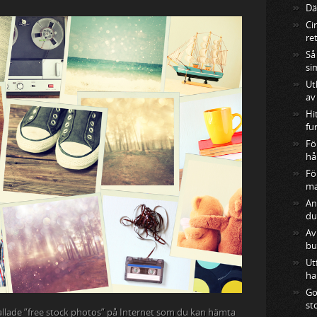
Där
Ci
re
Så
si
Ut
av
Hi
fu
Fö
hå
Fö
ma
An
du
Av
bu
Ut
ha
Go
st
kallade ”free stock photos” på Internet som du kan hämta