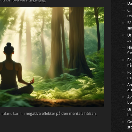
tid behöva vara tillgänglig.
Där
Ci
re
Så
si
Ut
av
Hi
fu
Fö
hå
Fö
ma
An
du
Av
bu
Ut
timulans kan ha
negativa effekter på den mentala hälsan
,
ha
Go
st