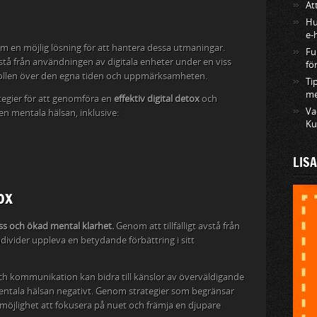
At
Hu
e-
m en möjlig lösning för att hantera dessa utmaningar.
Fu
tå från användningen av digitala enheter under en viss
fö
ntrollen över den egna tiden och uppmärksamheten.
Ti
me
ategier för att genomföra en
effektiv digital detox
och
Va
en mentala hälsan, inklusive:
Ku
LIS
ox
ess och ökad mental klarhet.
Genom att tillfälligt avstå från
ndivider uppleva en betydande förbättring i sitt
och kommunikation kan bidra till känslor av överväldigande
 mentala hälsan negativt. Genom strategier som begränsar
 möjlighet att fokusera på nuet och främja en djupare