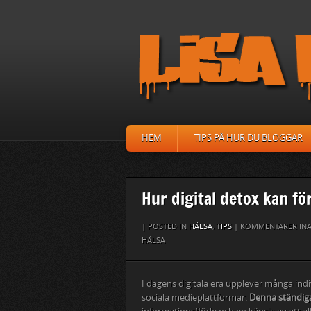
HEM
TIPS PÅ HUR DU BLOGGAR
Hur digital detox kan fö
| POSTED IN
HÄLSA
,
TIPS
|
KOMMENTARER INA
HÄLSA
I dagens digitala era upplever många indiv
sociala medieplattformar.
Denna ständig