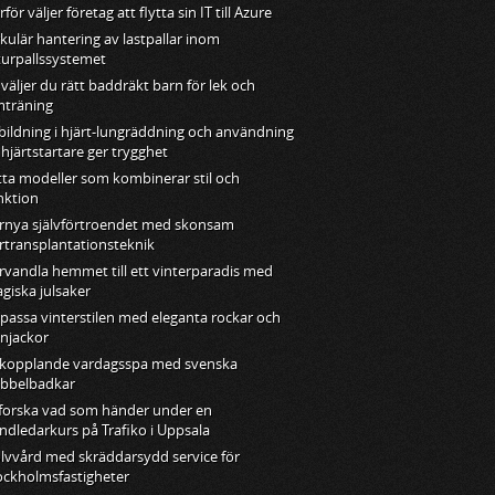
för väljer företag att flytta sin IT till Azure
rkulär hantering av lastpallar inom
turpallssystemet
 väljer du rätt baddräkt barn för lek och
mträning
bildning i hjärt-lungräddning och användning
 hjärtstartare ger trygghet
tta modeller som kombinerar stil och
nktion
rnya självförtroendet med skonsam
rtransplantationsteknik
rvandla hemmet till ett vinterparadis med
giska julsaker
passa vinterstilen med eleganta rockar och
njackor
kopplande vardagsspa med svenska
bbelbadkar
forska vad som händer under en
ndledarkurs på Trafiko i Uppsala
lvvård med skräddarsydd service för
ockholmsfastigheter