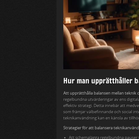
Hur man upprätthåller b
Att upprätthålla balansen mellan teknik 
regelbundna utvärderingar av ens digitala
effektiv strategi. Detta innebär att medv
som främjar välbefinnande och social int
teknikanvändning kan en känsla av tillhö
Strategier för att balansera teknikanvänd
Att schemalägga regelbundna pauser fr