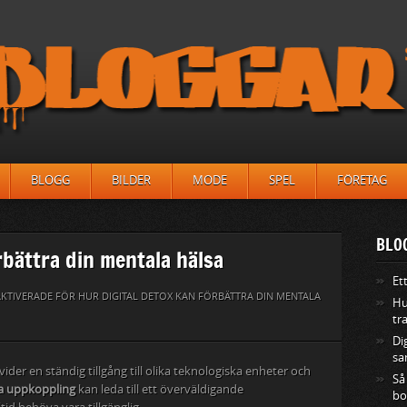
BLOGG
BILDER
MODE
SPEL
FÖRETAG
BLO
rbättra din mentala hälsa
Et
KTIVERADE
FÖR HUR DIGITAL DETOX KAN FÖRBÄTTRA DIN MENTALA
Hu
tr
Di
sa
ider en ständig tillgång till olika teknologiska enheter och
Så
a uppkoppling
kan leda till ett överväldigande
bo