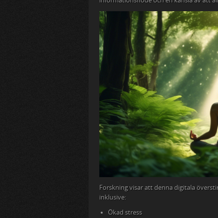
informationsflöde och en känsla av att all
Forskning visar att denna digitala övers
inklusive:
Ökad stress