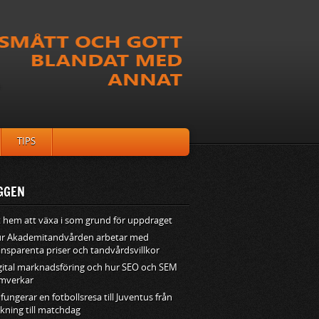
TIPS
GGEN
t hem att växa i som grund för uppdraget
r Akademitandvården arbetar med
ansparenta priser och tandvårdsvillkor
gital marknadsföring och hur SEO och SEM
mverkar
 fungerar en fotbollsresa till Juventus från
kning till matchdag