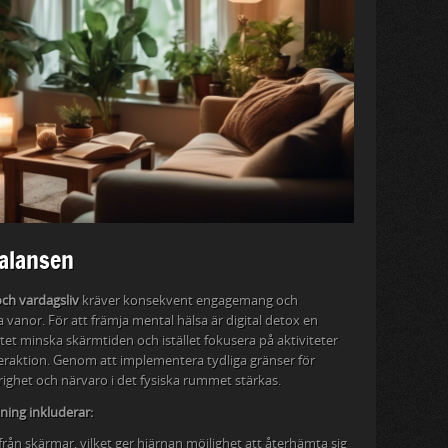
alansen
och vardagsliv
kräver konsekvent engagemang och
 vanor. För att främja mental hälsa är digital detox en
etet minska skärmtiden och istället fokusera på aktiviteter
eraktion. Genom att implementera tydliga gränser för
righet och närvaro i det fysiska rummet stärkas.
ning inkluderar:
ån skärmar, vilket ger hjärnan möjlighet att återhämta sig