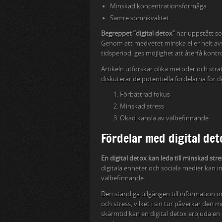
Minskad koncentrationsförmåga
Sämre sömnkvalitet
Begreppet ”digital detox”
har uppstått so
Genom att medvetet minska eller helt avs
tidsperiod, ges möjlighet att återfå ko
Artikeln utforskar olika metoder och str
diskuterar de potentiella fördelarna för d
Förbättrad fokus
Minskad stress
Ökad känsla av välbefinnande
Fördelar med digital det
En digital detox kan leda till minskad str
digitala enheter och sociala medier kan i
välbefinnande.
Den ständiga tillgången till information 
och stress, vilket i sin tur påverkar den
skärmtid kan en digital detox erbjuda en